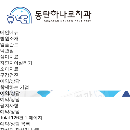
메인메뉴
병원소개
임플란트
턱관절
심미치료
자연치아살리기
소아치료
구강검진
예약/상담
함께하는 기업
예약/상담
예약/상담
공지사항
예약/상담
Total
126
건
1 페이지
예약/상담 목록
작성자
작성일
상태