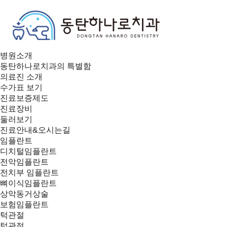
병원소개
동탄하나로치과의 특별함
의료진 소개
수가표 보기
진료보증제도
진료장비
둘러보기
진료안내&오시는길
임플란트
디치털임플란트
전악임플란트
전치부 임플란트
뼈이식임플란트
상악동거상술
보험임플란트
턱관절
턱관절