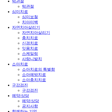
턱관절
턱관절
심미치료
심미보철
치아미백
자연치아살리기
자연치아살리기
충치치료
신경치료
잇몸치료
스케일링
사랑니발치
소아치료
소아치료의 특별함
소아예방치료
소아충치치료
구강검진
구강검진
예약/상담
예약/상담
공지사항
함께하는 기업