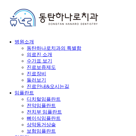
병원소개
동탄하나로치과의 특별함
의료진 소개
수가표 보기
진료보증제도
진료장비
둘러보기
진료안내&오시는길
임플란트
디치털임플란트
전악임플란트
전치부 임플란트
뼈이식임플란트
상악동거상술
보험임플란트